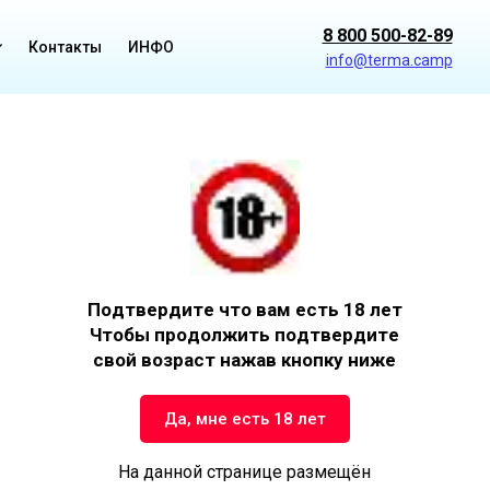
8 800 500-82-89
Контакты
ИНФО
info@terma.camp
Пoдтвepдитe чтo вам ecть 18 лeт
Чтoбы пpoдoлжить пoдтвepдитe
cвoй вoзpacт нажав кнопку ниже
Да, мне есть 18 лет
На данной странице размещён