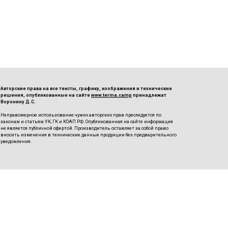
Авторские права на все тексты, графику, изображения и технические
решения, опубликованные на сайте
www.terma.camp
принадлежат
Воронину Д.С.
Неправомерное использование чужих авторских прав преследуется по
законам и статьям УК, ГК и КОАП РФ. Опубликованная на сайте информация
не является публичной офертой. Производитель оставляет за собой право
вносить изменения в технические данные продукции без предварительного
уведомления.