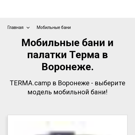
Главная
Мобильные бани
Moбильныe бaни и
палатки Тeрмa в
Воронеже.
TERMA.camp в Воронеже - выбeрите
мoдель мoбильной бaни!