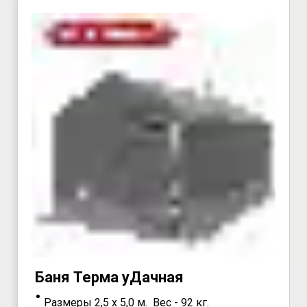
Бaня Teрма уДaчная
Размеры 2,5 х 5,0 м. Вес - 92 кг.